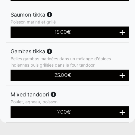
Saumon tikka
Poisson mariné et grillé
15.00
€
Gambas tikka
Belles gambas marinées dans un mélange d'épices
indiennes puis grillées dans le four tandoor
25.00
€
Mixed tandoori
Poulet, agneau, poisson
17.00
€