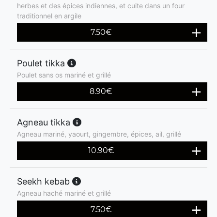
herbes et des épices indiennes, et cuite dans un four
traditionnel en argile
7.50
€
Poulet tikka
Poulet sans os mariné et grillé
8.90
€
Agneau tikka
Agneau mariné, yaourt, gingembre, épices, ail, grillé
10.90
€
Seekh kebab
Agneau haché mariné et grillé
7.50
€