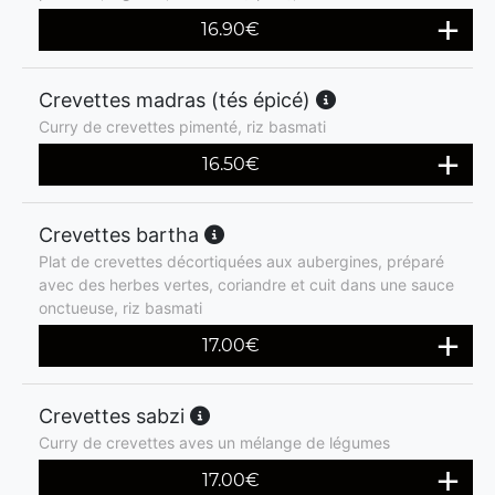
16.90
€
Crevettes madras (tés épicé)
Curry de crevettes pimenté, riz basmati
16.50
€
Crevettes bartha
Plat de crevettes décortiquées aux aubergines, préparé
avec des herbes vertes, coriandre et cuit dans une sauce
onctueuse, riz basmati
17.00
€
Crevettes sabzi
Curry de crevettes aves un mélange de légumes
17.00
€