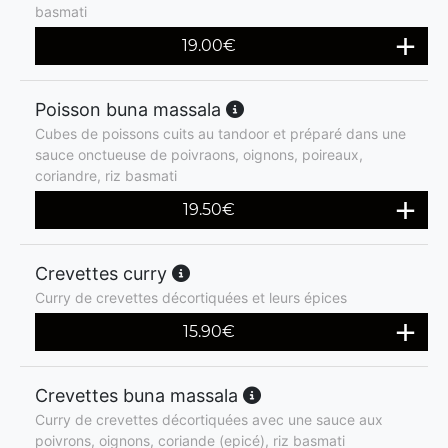
basmati
19.00
€
Poisson buna massala
Cubes de poissons cuits au tandoor et préparé dans une
sauce onctueuse de poivraons, oignons, poireaux,
coriandre, riz basmati
19.50
€
Crevettes curry
Curry de crevettes décortiquées et leurs épices
15.90
€
Crevettes buna massala
Curry de crevettes décortiquées avec une sauce aux
poivrons, oignons, coriande (epicé), riz basmati