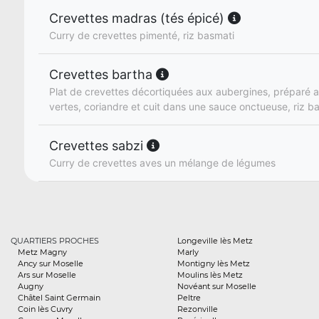
Crevettes madras (tés épicé)
Curry de crevettes pimenté, riz basmati
Crevettes bartha
Plat de crevettes décortiquées aux aubergines, préparé 
vertes, coriandre et cuit dans une sauce onctueuse, riz b
Crevettes sabzi
Curry de crevettes aves un mélange de légumes
QUARTIERS PROCHES
Longeville lès Metz
Metz Magny
Marly
Ancy sur Moselle
Montigny lès Metz
Ars sur Moselle
Moulins lès Metz
Augny
Novéant sur Moselle
Châtel Saint Germain
Peltre
Coin lès Cuvry
Rezonville