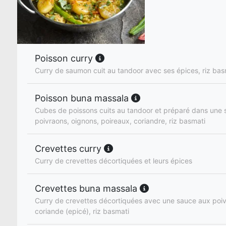
Poisson curry
Curry de saumon cuit au tandoor avec ses épices, riz bas
Poisson buna massala
Cubes de poissons cuits au tandoor et préparé dans une
poivraons, oignons, poireaux, coriandre, riz basmati
Crevettes curry
Curry de crevettes décortiquées et leurs épices
Crevettes buna massala
Curry de crevettes décortiquées avec une sauce aux poiv
coriande (epicé), riz basmati