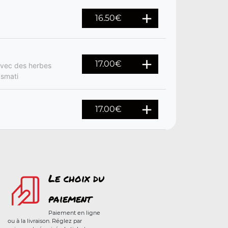
16.50
€
17.00
€
avec des herbes
asmati
17.00
€
Le choix du
paiement
Paiement en ligne
ou à la livraison. Réglez par