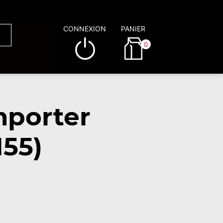
CONNEXION
PANIER
0
mporter
155)