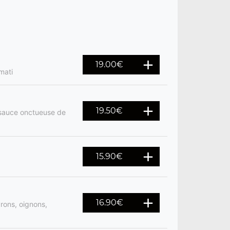
19.00
€
mati
19.50
€
 sauce onctueuse de
15.90
€
16.90
€
rons, oignons,