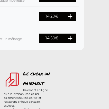
 sauce moelleuse
14.20
€
14.50
€
et un mélange
Le choix du
paiement
Paiement en ligne
ou à la livraison. Réglez par
paiement sécurisé, cb, ticket
restaurant, chèque bancaire,
espèces.