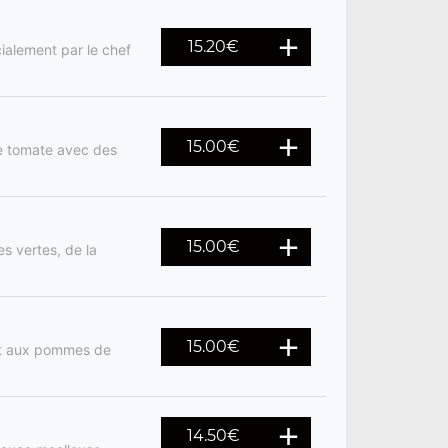
15.20
€
cialement par le chef
15.00
€
ce tomate avec des
15.00
€
s vertes, de la
15.00
€
 et aux pommes de
14.50
€