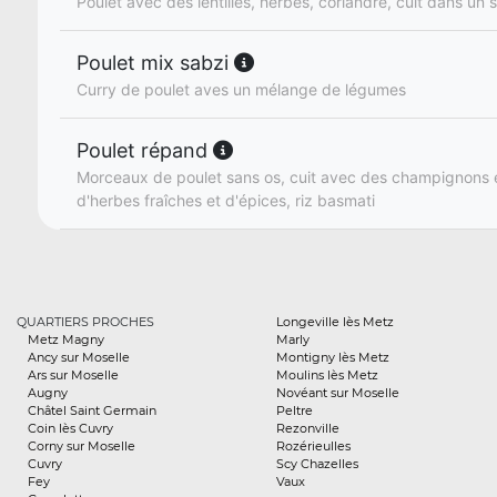
Poulet avec des lentilles, herbes, coriandre, cuit dans un
Poulet mix sabzi
Curry de poulet aves un mélange de légumes
Poulet répand
Morceaux de poulet sans os, cuit avec des champignons 
d'herbes fraîches et d'épices, riz basmati
QUARTIERS PROCHES
Longeville lès Metz
Metz Magny
Marly
Ancy sur Moselle
Montigny lès Metz
Ars sur Moselle
Moulins lès Metz
Augny
Novéant sur Moselle
Châtel Saint Germain
Peltre
Coin lès Cuvry
Rezonville
Corny sur Moselle
Rozérieulles
Cuvry
Scy Chazelles
Fey
Vaux