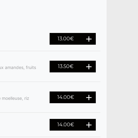
13.00
€
13.50
€
x amandes, fruits
14.00
€
 moelleuse, riz
14.00
€