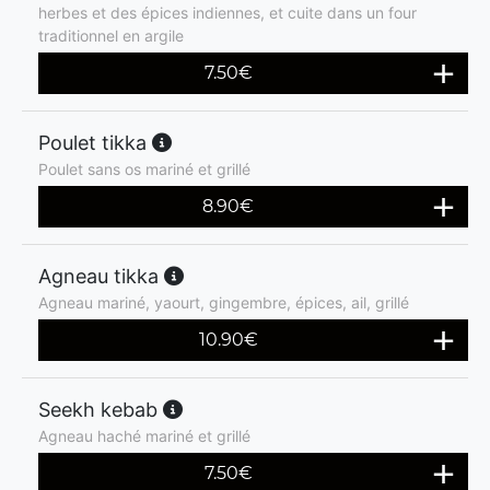
herbes et des épices indiennes, et cuite dans un four
traditionnel en argile
7.50
€
Poulet tikka
Poulet sans os mariné et grillé
8.90
€
Agneau tikka
Agneau mariné, yaourt, gingembre, épices, ail, grillé
10.90
€
Seekh kebab
Agneau haché mariné et grillé
7.50
€