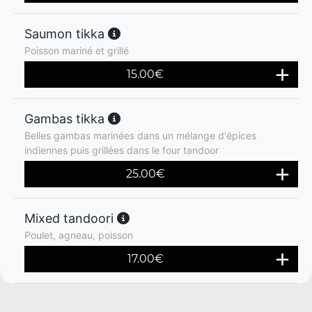
Saumon tikka
Poisson mariné et grillé
15.00
€
Gambas tikka
Belles gambas marinées dans un mélange d'épices
indiennes puis grillées dans le four tandoor
25.00
€
Mixed tandoori
Poulet, agneau, poisson
17.00
€