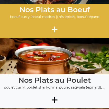
Nos Plats au Boeuf
boeuf curry, boeuf madras (trés épicé), boeuf répand
+
Nos Plats au Poulet
poulet curry, poulet shai korma, poulet sagwala (épinard), ...
+