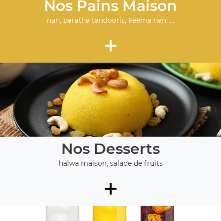
Nos Pains Maison
nan, paratha tandooris, keema nan, ...
+
Nos Desserts
halwa maison, salade de fruits
+