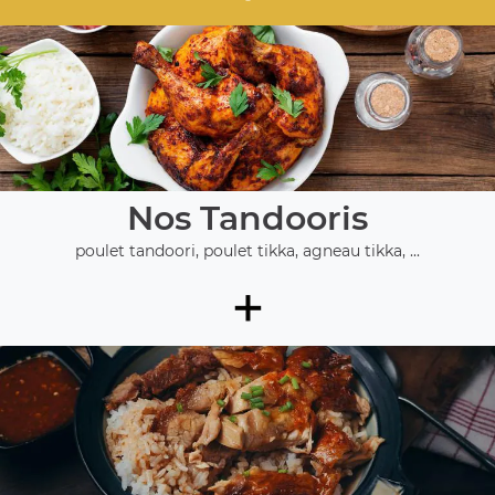
Nos Tandooris
poulet tandoori, poulet tikka, agneau tikka, ...
+