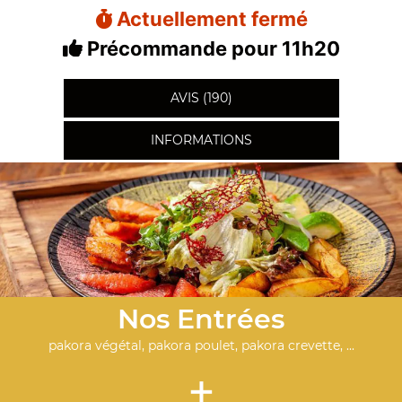
Actuellement fermé
Précommande pour 11h20
AVIS (190)
INFORMATIONS
Nos Entrées
pakora végétal, pakora poulet, pakora crevette, ...
+